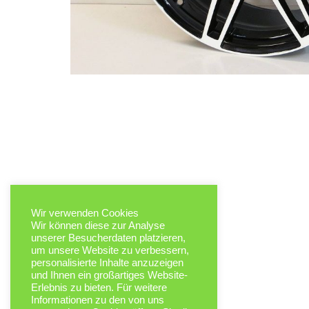
Wir verwenden Cookies
Wir können diese zur Analyse
unserer Besucherdaten platzieren,
um unsere Website zu verbessern,
personalisierte Inhalte anzuzeigen
und Ihnen ein großartiges Website-
Erlebnis zu bieten. Für weitere
Informationen zu den von uns