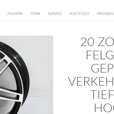
PULVERN
TEAM
SERVICE
PORTFOLIO
PREISBEIS
20 ZO
FELG
GEP
VERKEH
IEF
OC