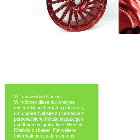
Wir verwenden Cookies
Wir können diese zur Analyse
unserer Besucherdaten platzieren,
um unsere Website zu verbessern,
personalisierte Inhalte anzuzeigen
und Ihnen ein großartiges Website-
Erlebnis zu bieten. Für weitere
Informationen zu den von uns