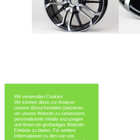
Wir verwenden Cookies
Wir können diese zur Analyse
unserer Besucherdaten platzieren,
um unsere Website zu verbessern,
personalisierte Inhalte anzuzeigen
und Ihnen ein großartiges Website-
Erlebnis zu bieten. Für weitere
Informationen zu den von uns