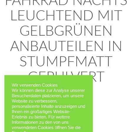
FAHRRAD NACHTS
LEUCHTEND MIT
GELBGRÜNEN
ANBAUTEILEN IN
STUMPFMATT
GEPULVERT
Wir verwenden Cookies
Wir können diese zur Analyse unserer
FAHRRAD
Besucherdaten platzieren, um unsere
Website zu verbessern,
personalisierte Inhalte anzuzeigen und
Ihnen ein großartiges Website-
Erlebnis zu bieten. Für weitere
Informationen zu den von uns
verwendeten Cookies öffnen Sie die