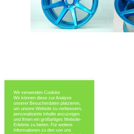
Wir verwenden Cookies
Wir können diese zur Analyse
unserer Besucherdaten platzieren,
um unsere Website zu verbessern,
personalisierte Inhalte anzuzeigen
und Ihnen ein großartiges Website-
Erlebnis zu bieten. Für weitere
Informationen zu den von uns