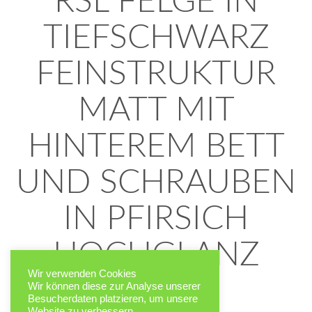
RSL FELGE IN
TIEFSCHWARZ
FEINSTRUKTUR
MATT MIT
HINTEREM BETT
UND SCHRAUBEN
IN PFIRSICH
HOCHGLANZ
Wir verwenden Cookies
Wir können diese zur Analyse unserer
FELGEN
Besucherdaten platzieren, um unsere
Website zu verbessern,