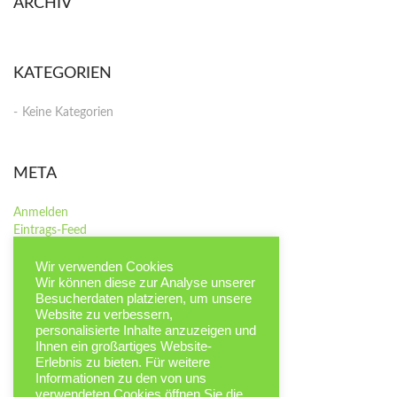
ARCHIV
KATEGORIEN
Keine Kategorien
META
Anmelden
Eintrags-Feed
Kommentar-Feed
Wir verwenden Cookies
WordPress.org
Wir können diese zur Analyse unserer
Besucherdaten platzieren, um unsere
Website zu verbessern,
personalisierte Inhalte anzuzeigen und
Ihnen ein großartiges Website-
Erlebnis zu bieten. Für weitere
Informationen zu den von uns
verwendeten Cookies öffnen Sie die